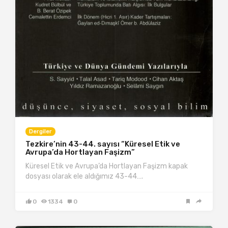
Dergiler
Tezkire’nin 43-44. sayısı “Küresel Etik ve
Avrupa’da Hortlayan Faşizm”
Küresel Etik ve Avrupa’da Hortlayan Faşizm kapak
dosyası olarak ele aldığımız 43-44….
0
1334
0