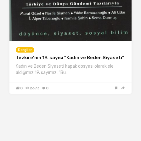
Dergiler
Tezkire’nin 19. sayısı “Kadın ve Beden Siyaseti”
Kadın ve Beden Siyaseti kapak dosyası olarak ele
aldığımız 19. sayımız. “Bu…
0
2673
0