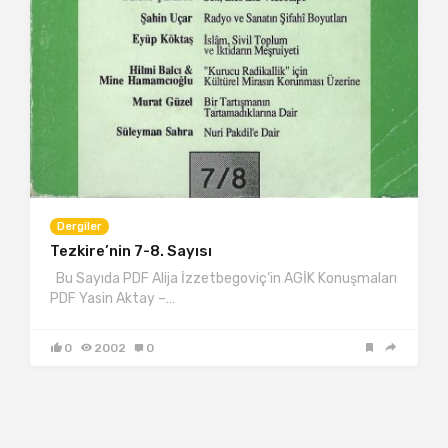
Dergiler
Tezkire’nin 7-8. Sayısı
Bu Sayıda PDF Alija İzzetbegoviç‘in AGİK Konuşmaları
PDF Yasin Aktay –…
0
2002
0