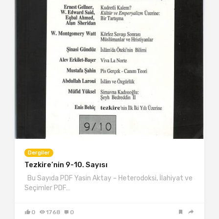
Dergiler
Tezkire’nin 9-10. Sayısı
Bu Sayıda PDF Yasin Aktay – Heterodoksi, İlahiyat ve
Seçimler PDF…
0
1768
0