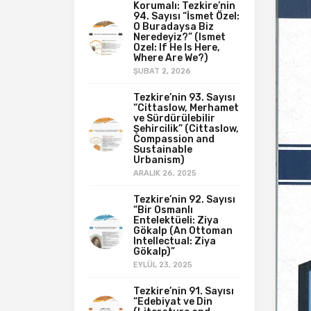
Korumalı: Tezkire’nin
94. Sayısı “İsmet Özel:
O Buradaysa Biz
Neredeyiz?” (Ismet
Ozel: If He Is Here,
Where Are We?)
ŞUBAT 2, 2026
Tezkire’nin 93. Sayısı
“Cittaslow, Merhamet
ve Sürdürülebilir
Şehircilik” (Cittaslow,
Compassion and
Sustainable
Urbanism)
ARALIK 26, 2025
Tezkire’nin 92. Sayısı
“Bir Osmanlı
Entelektüeli: Ziya
Gökalp (An Ottoman
Intellectual: Ziya
Gökalp)”
EYLÜL 23, 2025
Tezkire’nin 91. Sayısı
“Edebiyat ve Din