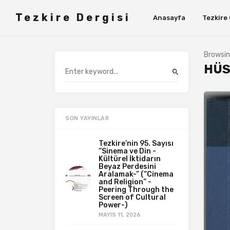
Tezkire Dergisi
Anasayfa
Tezkire
Browsin
HÜS
SON YAYINLAR
Tezkire’nin 95. Sayısı
“Sinema ve Din -
Kültürel İktidarın
Beyaz Perdesini
Aralamak-” (“Cinema
and Religion” -
Peering Through the
Screen of Cultural
Power-)
MAYIS 11, 2026